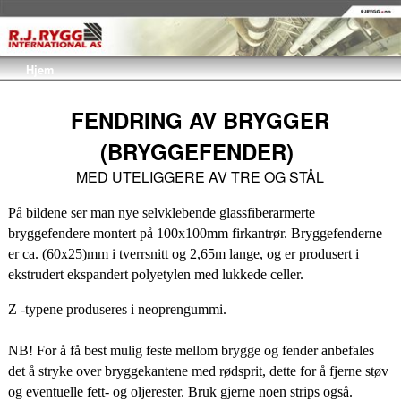
Hjem
FENDRING AV BRYGGER
(BRYGGEFENDER)
MED UTELIGGERE AV TRE OG STÅL
På bildene ser man nye selvklebende glassfiberarmerte
bryggefendere montert på 100x100mm firkantrør. Bryggefenderne
er ca. (60x25)mm i tverrsnitt og 2,65m lange, og er produsert i
ekstrudert ekspandert polyetylen med lukkede celler.
Z -typene produseres i neoprengummi.
NB! For å få best mulig feste mellom brygge og fender anbefales
det å stryke over bryggekantene med rødsprit, dette for å fjerne støv
og eventuelle fett- og oljerester. Bruk gjerne noen strips også.