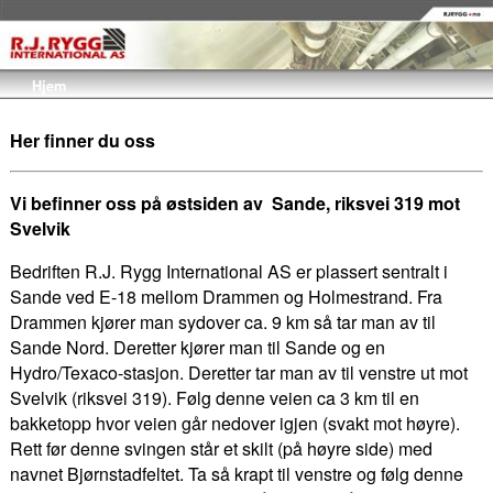
Hjem
Her finner du oss
Vi befinner oss på østsiden av Sande, riksvei 319 mot
Svelvik
Bedriften R.J. Rygg International AS er plassert sentralt i
Sande ved E-18 mellom Drammen og Holmestrand. Fra
Drammen kjører man sydover ca. 9 km så tar man av til
Sande Nord. Deretter kjører man til Sande og en
Hydro/Texaco-stasjon. Deretter tar man av til venstre ut mot
Svelvik (riksvei 319). Følg denne veien ca 3 km til en
bakketopp hvor veien går nedover igjen (svakt mot høyre).
Rett før denne svingen står et skilt (på høyre side) med
navnet Bjørnstadfeltet. Ta så krapt til venstre og følg denne